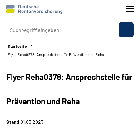
Prävention
Startseite
Reha
Flyer Reha0378: Ansprechstelle für Prävention und Reha
Rente
Flyer Reha0378: Ansprechstelle für
Beratung & Kontakt
Prävention und Reha
Experten
Über uns & Presse
Stand
01.03.2023
Online-Services