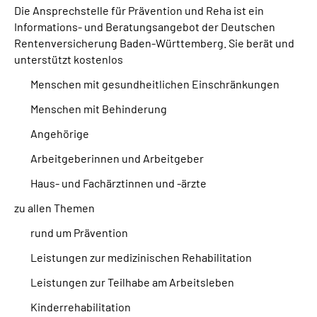
Die Ansprechstelle für Prävention und Reha ist ein
Informations- und Beratungsangebot der Deutschen
Suche
Rentenversicherung Baden-Württemberg. Sie berät und
unterstützt kostenlos
Language
Menschen mit gesundheitlichen Einschränkungen
Menschen mit Behinderung
Inhalte in Gebärdensprache (DGS)
Angehörige
Leichte Sprache
Arbeitgeberinnen und Arbeitgeber
Haus- und Fachärztinnen und -ärzte
zu allen Themen
Mein Kundenportal
rund um Prävention
Leistungen zur medizinischen Rehabilitation
Leistungen zur Teilhabe am Arbeitsleben
Kinderrehabilitation