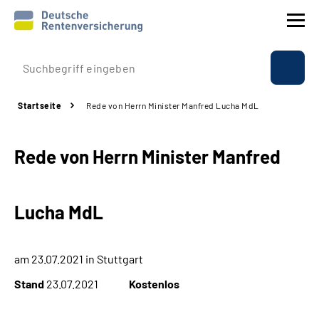
Prävention
Startseite
Rede von Herrn Minister Manfred Lucha MdL
Reha
Rede von Herrn Minister Manfred
Rente
Beratung & Kontakt
Lucha MdL
Experten
am 23.07.2021 in Stuttgart
Über uns & Presse
Stand
23.07.2021
Kostenlos
Online-Services