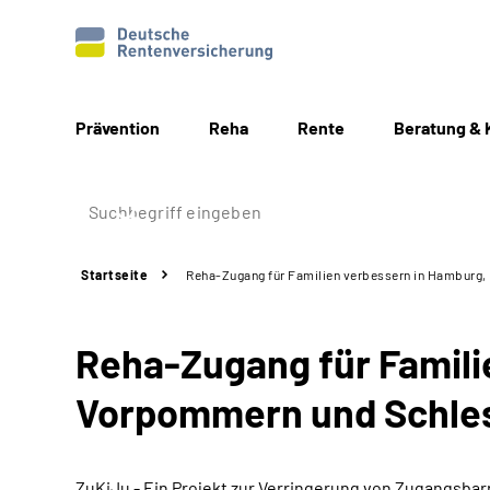
Prävention
Reha
Rente
Beratung & 
Startseite
Reha-Zugang für Familien verbessern in Hamburg
Reha-Zugang für Famili
Vorpommern und Schles
ZuKiJu - Ein Projekt zur Verringerung von Zugangsba