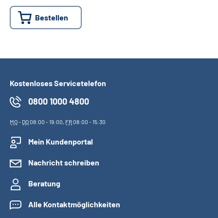
Bestellen
Suche
Language
Inhalte in Gebärdensprache (DGS)
Kostenloses Servicetelefon
0800 1000 4800
Leichte Sprache
MO
-
DO
08:00 - 19:00,
FR
08:00 - 15:30
Mein Kundenportal
Mein Kundenportal
Nachricht schreiben
Beratung
Alle Kontaktmöglichkeiten