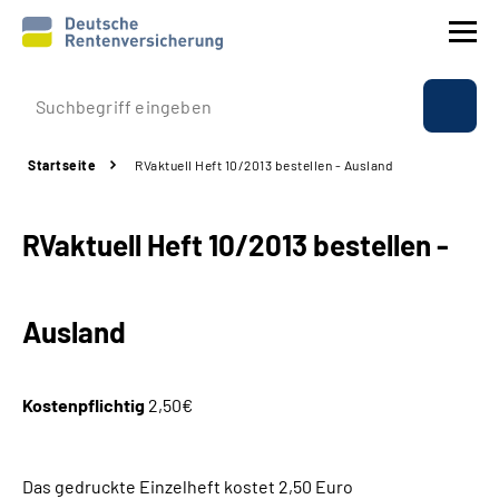
Prävention
Startseite
RVaktuell Heft 10/2013 bestellen - Ausland
Reha
RVaktuell Heft 10/2013 bestellen -
Rente
Beratung & Kontakt
Ausland
Experten
Kostenpflichtig
2,50€
Über uns & Presse
Das gedruckte Einzelheft kostet 2,50 Euro
Online-Services