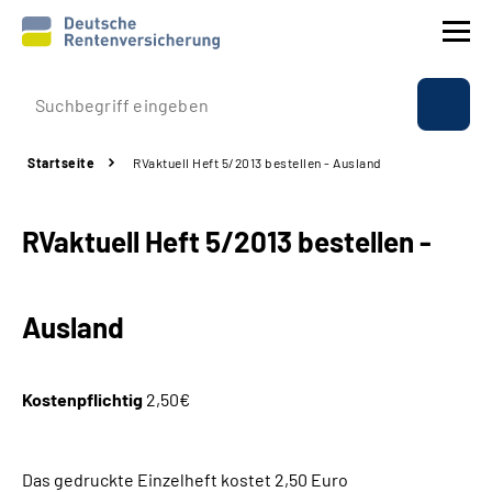
Prävention
Startseite
RVaktuell Heft 5/2013 bestellen - Ausland
Reha
RVaktuell Heft 5/2013 bestellen -
Rente
Beratung & Kontakt
Ausland
Experten
Kostenpflichtig
2,50€
Über uns & Presse
Das gedruckte Einzelheft kostet 2,50 Euro
Online-Services