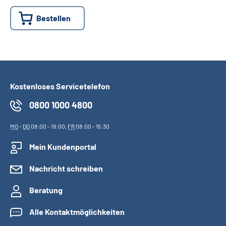
Bestellen
Suche
Language
Inhalte in Gebärdensprache (DGS)
Kostenloses Servicetelefon
0800 1000 4800
Leichte Sprache
MO
-
DO
08:00 - 19:00,
FR
08:00 - 15:30
Mein Kundenportal
Mein Kundenportal
Nachricht schreiben
Beratung
Alle Kontaktmöglichkeiten