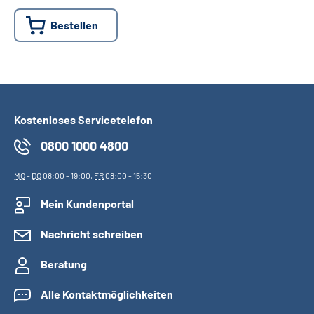
Bestellen
Suche
Language
Inhalte in Gebärdensprache (DGS)
Kostenloses Servicetelefon
0800 1000 4800
Leichte Sprache
MO
-
DO
08:00 - 19:00,
FR
08:00 - 15:30
Mein Kundenportal
Mein Kundenportal
Nachricht schreiben
Beratung
Alle Kontaktmöglichkeiten