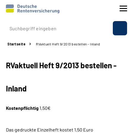
Prävention
Startseite
RVaktuell Heft 9/2013 bestellen - Inland
Reha
RVaktuell Heft 9/2013 bestellen -
Rente
Beratung & Kontakt
Inland
Experten
Kostenpflichtig
1,50€
Über uns & Presse
Das gedruckte Einzelheft kostet 1,50 Euro
Online-Services