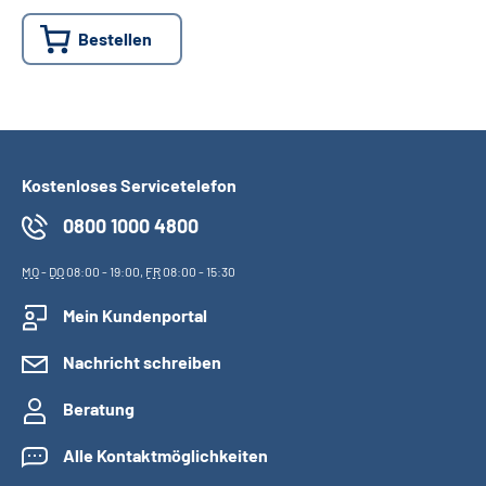
Bestellen
Suche
Language
Inhalte in Gebärdensprache (DGS)
Kostenloses Servicetelefon
0800 1000 4800
Leichte Sprache
MO
-
DO
08:00 - 19:00,
FR
08:00 - 15:30
Mein Kundenportal
Mein Kundenportal
Nachricht schreiben
Beratung
Alle Kontaktmöglichkeiten