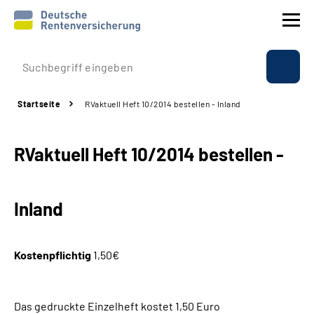
Prävention
Startseite
RVaktuell Heft 10/2014 bestellen - Inland
Reha
RVaktuell Heft 10/2014 bestellen -
Rente
Beratung & Kontakt
Inland
Experten
Kostenpflichtig
1,50€
Über uns & Presse
Das gedruckte Einzelheft kostet 1,50 Euro
Online-Services