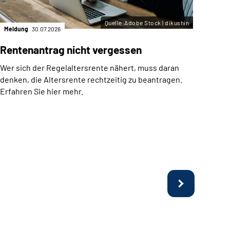
Quelle:Adobe Stock | dikushin
Meldung
30.07.2026
Meld
Rentenantrag nicht vergessen
Arb
Fer
Wer sich der Regelaltersrente nähert, muss daran
befr
denken, die Altersrente rechtzeitig zu beantragen.
Erfahren Sie hier mehr.
Möch
Tasc
Kurzz