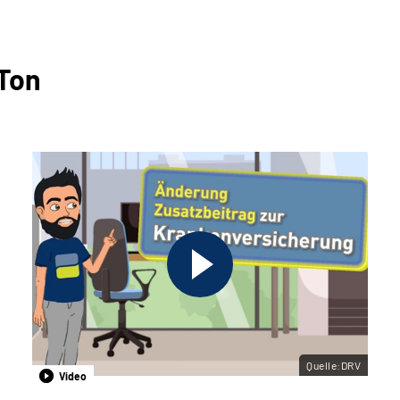
 Ton
Quelle:DRV
Video