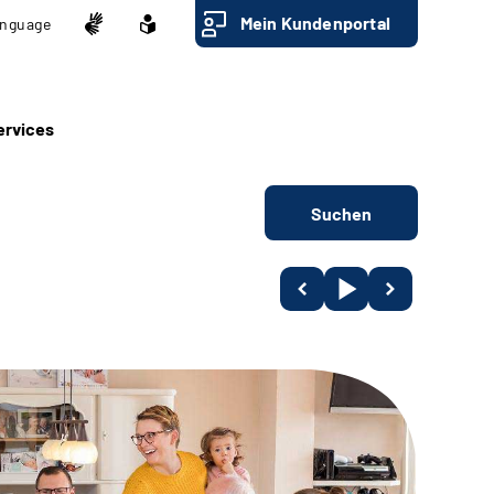
Mein Kundenportal
nguage
ervices
Suchen