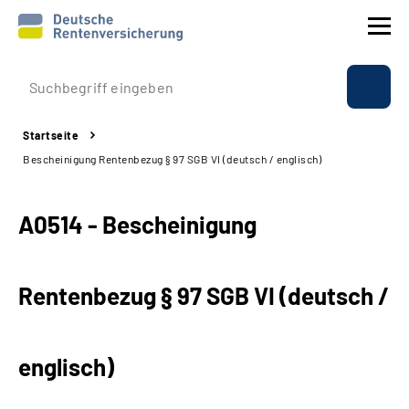
Prävention
Startseite
Reha
Bescheinigung Rentenbezug § 97 SGB VI (deutsch / englisch)
Rente
A0514 - Bescheinigung
Beratung & Kontakt
Rentenbezug § 97 SGB VI (deutsch /
Experten
Über uns & Presse
englisch)
Online-Services