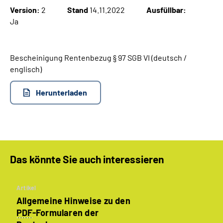
Version:
2
Stand
14.11.2022
Ausfüllbar:
Ja
Suche
Language
Bescheinigung Rentenbezug § 97 SGB VI (deutsch /
englisch)
Inhalte in Gebärdensprache (DGS)
Herunterladen
Leichte Sprache
Mein Kundenportal
Das könnte Sie auch interessieren
Artikel
Allgemeine Hinweise zu den
PDF
-Formularen der