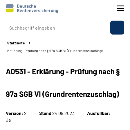
Prävention
Startseite
Reha
Erklärung - Prüfung nach § 97a SGB VI (Grundrentenzuschlag)
Rente
A0531 - Erklärung - Prüfung nach §
Beratung & Kontakt
97a SGB VI (Grundrentenzuschlag)
Experten
Über uns & Presse
Version:
2
Stand
24.08.2023
Ausfüllbar:
Ja
Online-Services