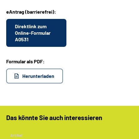
eAntrag (barrierefrei):
Suche
Direktlink zum
Language
Online-Formular
A0531
Inhalte in Gebärdensprache (DGS)
Formular als PDF:
Leichte Sprache
Herunterladen
Mein Kundenportal
Das könnte Sie auch interessieren
Artikel