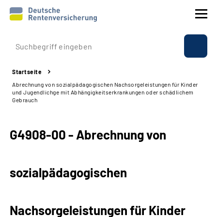
Prävention
Startseite
Reha
Abrechnung von sozialpädagogischen Nachsorgeleistungen für Kinder
und Jugendlichge mit Abhängigkeitserkrankungen oder schädlichem
Gebrauch
Rente
G4908-00 - Abrechnung von
Beratung & Kontakt
Experten
sozialpädagogischen
Über uns & Presse
Nachsorgeleistungen für Kinder
Online-Services