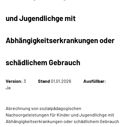
Suche
und Jugendlichge mit
Language
Abhängigkeitserkrankungen oder
Inhalte in Gebärdensprache (DGS)
Leichte Sprache
schädlichem Gebrauch
Version:
3
Stand
01.01.2026
Ausfüllbar:
Mein Kundenportal
Ja
Abrechnung von sozialpädagogischen
Nachsorgeleistungen für Kinder und Jugendlichge mit
Abhängigkeitserkrankungen oder schädlichem Gebrauch