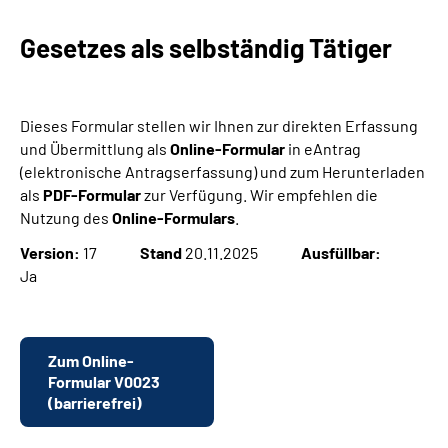
Gesetzes als selbständig Tätiger
Suche
Language
Dieses Formular stellen wir Ihnen zur direkten Erfassung
und Übermittlung als
Online-Formular
in eAntrag
Inhalte in Gebärdensprache (DGS)
(elektronische Antragserfassung) und zum Herunterladen
als
PDF-Formular
zur Verfügung. Wir empfehlen die
Leichte Sprache
Nutzung des
Online-Formulars
.
Version:
17
Stand
20.11.2025
Ausfüllbar:
Ja
Mein Kundenportal
Zum Online-
Formular V0023
(barrierefrei)