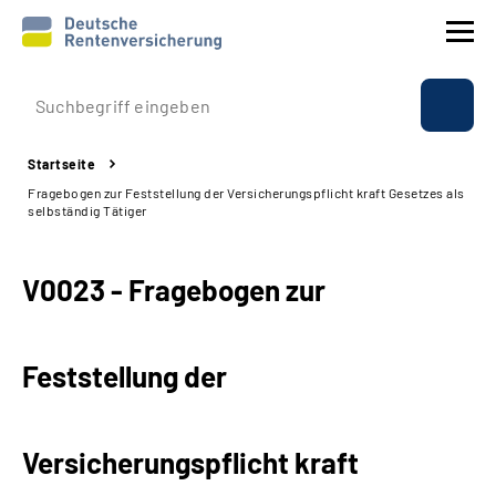
Prävention
Startseite
Reha
Fragebogen zur Feststellung der Versicherungspflicht kraft Gesetzes als
selbständig Tätiger
Rente
V0023 - Fragebogen zur
Beratung & Kontakt
Experten
Feststellung der
Über uns & Presse
Versicherungspflicht kraft
Online-Services