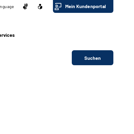
Mein Kundenportal
nguage
ervices
Suchen