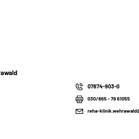
rawald
07674-903-0
030/865 - 79 61055
reha-klinik.wehrawald