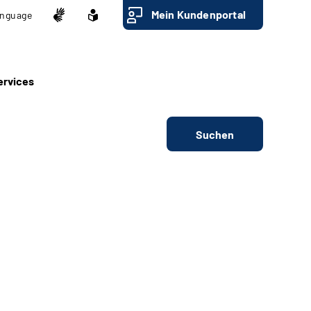
Mein Kundenportal
nguage
ervices
Suchen