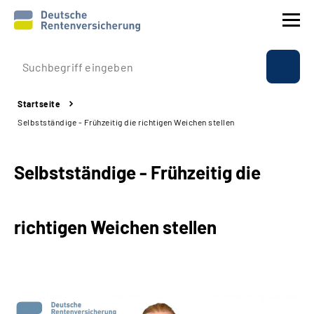
Prävention
Startseite
Reha
Selbstständige - Frühzeitig die richtigen Weichen stellen
Rente
Selbstständige - Frühzeitig die
Beratung & Kontakt
richtigen Weichen stellen
Experten
Über uns & Presse
Online-Services