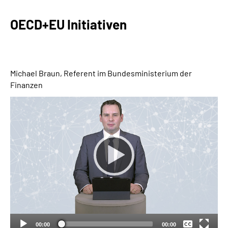
OECD+EU Initiativen
Suche
Language
Michael Braun, Referent im Bundesministerium der
Inhalte in Gebärdensprache (DGS)
Finanzen
Leichte Sprache
Mein Kundenportal
Keine
Deutsch
00:00
00:00