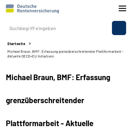
Prävention
Startseite
Reha
Michael Braun, BMF: Erfassung grenzüberschreitender Plattformarbeit -
Aktuelle OECD+EU Initiativen
Rente
Michael Braun, BMF: Erfassung
Beratung & Kontakt
Experten
grenzüberschreitender
Über uns & Presse
Plattformarbeit - Aktuelle
Online-Services