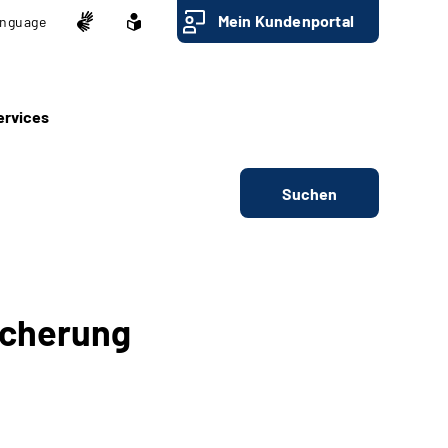
Mein Kundenportal
nguage
ervices
Suchen
icherung