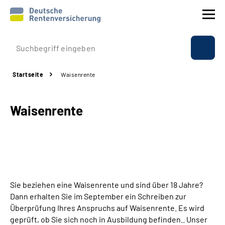
Prävention
Startseite
Waisenrente
Reha
Waisenrente
Rente
Beratung & Kontakt
Experten
Sie beziehen eine Waisenrente und sind über 18 Jahre?
Über uns & Presse
Dann erhalten Sie im September ein Schreiben zur
Überprüfung Ihres Anspruchs auf Waisenrente. Es wird
geprüft, ob Sie sich noch in Ausbildung befinden.. Unser
Online-Services