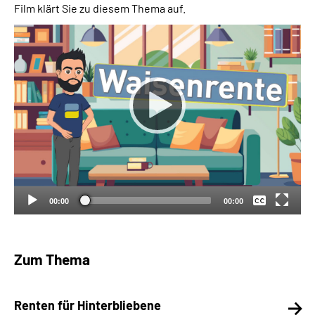
Film klärt Sie zu diesem Thema auf.
Suche
Language
Inhalte in Gebärdensprache (DGS)
Leichte Sprache
Keine
Deutsch
00:00
00:00
Mein Kundenportal
Zum Thema
Renten für Hinterbliebene