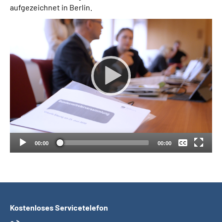
aufgezeichnet in Berlin.
Suche
Language
Inhalte in Gebärdensprache (DGS)
Leichte Sprache
Keine
Deutsch
00:00
00:00
Mein Kundenportal
Kostenloses Servicetelefon