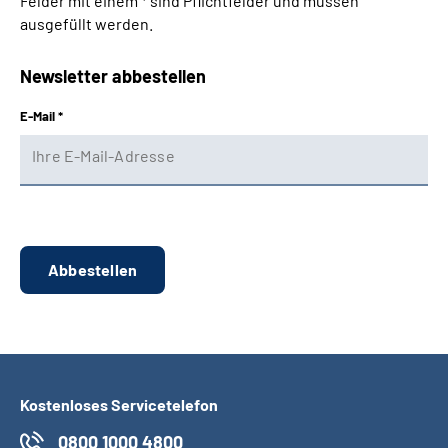
Felder mit einem * sind Pflichtfelder und müssen
ausgefüllt werden.
Suche
Newsletter abbestellen
Language
E-Mail *
Inhalte in Gebärdensprache (DGS)
Leichte Sprache
Mein Kundenportal
Kostenloses Servicetelefon
0800 1000 4800