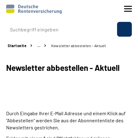
Prävention
Startseite
…
Newsletter abbestellen - Aktuell
Reha
Newsletter abbestellen - Aktuell
Rente
Beratung & Kontakt
Experten
Durch Eingabe Ihrer E-Mail Adresse und einem Klick auf
Über uns & Presse
"Abbestellen" werden Sie aus der Abonnentenliste des
Newsletters gestrichen.
Online-Services