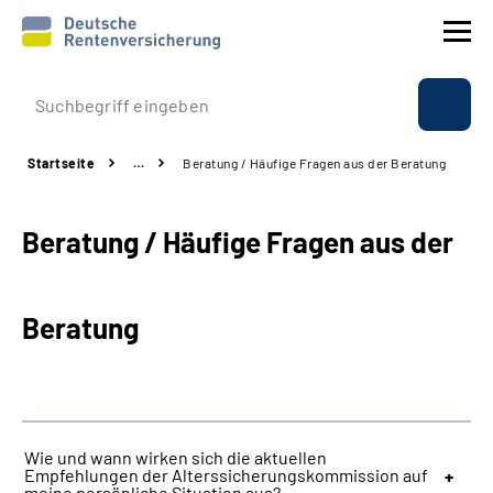
Prävention
Startseite
…
Beratung / Häufige Fragen aus der Beratung
Reha
Beratung / Häufige Fragen aus der
Rente
Beratung & Kontakt
Beratung
Experten
Über uns & Presse
Wie und wann wirken sich die aktuellen
Empfehlungen der Alterssicherungskommission auf
Online-Services
meine persönliche Situation aus?