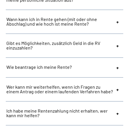
Suche
Wann kann ich in Rente gehen (mit oder ohne
Abschlag) und wie hoch ist meine Rente?
Language
Gibt es Möglichkeiten, zusätzlich Geld in die RV
Inhalte in Gebärdensprache (DGS)
einzuzahlen?
Leichte Sprache
Wie beantrage ich meine Rente?
Mein Kundenportal
Wer kann mir weiterhelfen, wenn ich Fragen zu
einem Antrag oder einem laufenden Verfahren habe?
Ich habe meine Rentenzahlung nicht erhalten, wer
kann mir helfen?