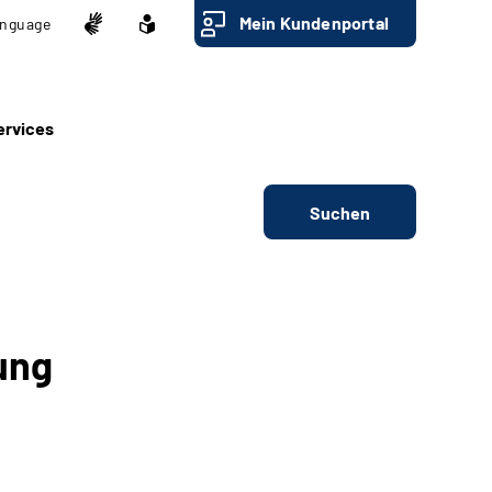
Mein Kundenportal
nguage
ervices
Suchen
ung