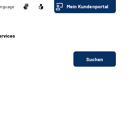
Mein Kundenportal
nguage
ervices
Suchen