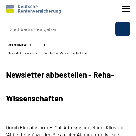
Prävention
Startseite
…
Reha
Newsletter abbestellen - Reha-Wissenschaften
Rente
Newsletter abbestellen - Reha-
Beratung & Kontakt
Wissenschaften
Experten
Über uns & Presse
Durch Eingabe Ihrer E-Mail Adresse und einem Klick auf
Online-Services
"Abbestellen" werden Sie aus der Abonnentenliste des