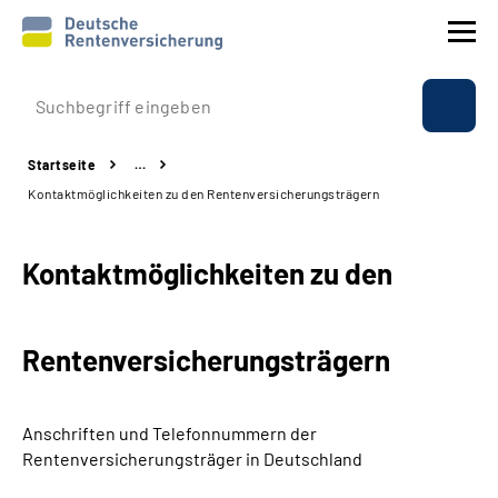
Prävention
Startseite
…
Reha
Kontaktmöglichkeiten zu den Rentenversicherungsträgern
Rente
Kontaktmöglichkeiten zu den
Beratung & Kontakt
Rentenversicherungsträgern
Experten
Über uns & Presse
Anschriften und Telefonnummern
der
Rentenversicherungsträger in Deutschland
Online-Services