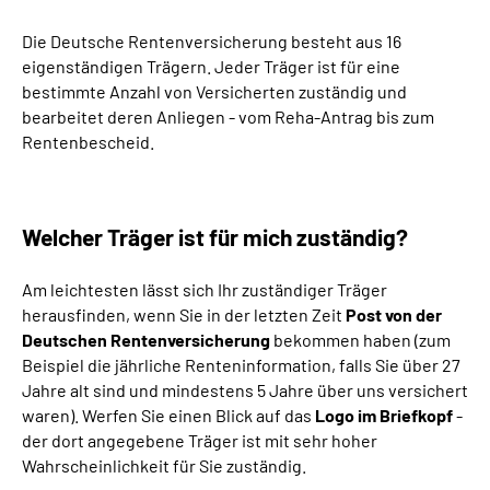
Die Deutsche Rentenversicherung besteht aus 16
Suche
eigenständigen Trägern. Jeder Träger ist für eine
bestimmte Anzahl von Versicherten zuständig und
Language
bearbeitet deren Anliegen - vom Reha-Antrag bis zum
Rentenbescheid.
Inhalte in Gebärdensprache (DGS)
Leichte Sprache
Welcher Träger ist für mich zuständig?
Am leichtesten lässt sich Ihr zuständiger Träger
herausfinden, wenn Sie in der letzten Zeit
Post von der
Mein Kundenportal
Deutschen Rentenversicherung
bekommen haben (zum
Beispiel die jährliche Renteninformation, falls Sie über 27
Jahre alt sind und mindestens 5 Jahre über uns versichert
waren). Werfen Sie einen Blick auf das
Logo im Briefkopf
-
der dort angegebene Träger ist mit sehr hoher
Wahrscheinlichkeit für Sie zuständig.