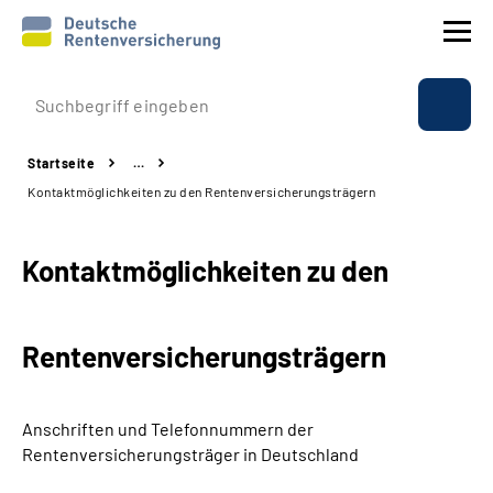
Prävention
Startseite
…
Reha
Kontaktmöglichkeiten zu den Rentenversicherungsträgern
Rente
Kontaktmöglichkeiten zu den
Beratung & Kontakt
Rentenversicherungsträgern
Experten
Über uns & Presse
Anschriften und Telefonnummern
der
Rentenversicherungsträger in Deutschland
Online-Services