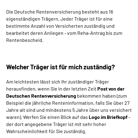
Die Deutsche Rentenversicherung besteht aus 16
Suche
eigenständigen Trägern. Jeder Träger ist für eine
bestimmte Anzahl von Versicherten zuständig und
Language
bearbeitet deren Anliegen - vom Reha-Antrag bis zum
Rentenbescheid.
Inhalte in Gebärdensprache (DGS)
Leichte Sprache
Welcher Träger ist für mich zuständig?
Am leichtesten lässt sich Ihr zuständiger Träger
herausfinden, wenn Sie in der letzten Zeit
Post von der
Mein Kundenportal
Deutschen Rentenversicherung
bekommen haben (zum
Beispiel die jährliche Renteninformation, falls Sie über 27
Jahre alt sind und mindestens 5 Jahre über uns versichert
waren). Werfen Sie einen Blick auf das
Logo im Briefkopf
-
der dort angegebene Träger ist mit sehr hoher
Wahrscheinlichkeit für Sie zuständig.