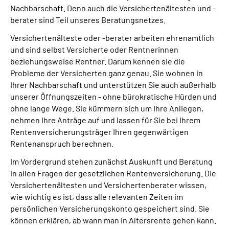
Nachbarschaft. Denn auch die Versichertenältesten und -
berater sind Teil unseres Beratungsnetzes.
Suche
Versichertenälteste oder -berater arbeiten ehrenamtlich
und sind selbst Versicherte oder Rentnerinnen
Language
beziehungsweise Rentner. Darum kennen sie die
Probleme der Versicherten ganz genau. Sie wohnen in
Inhalte in Gebärdensprache (DGS)
Ihrer Nachbarschaft und unterstützen Sie auch außerhalb
unserer Öffnungszeiten - ohne bürokratische Hürden und
Leichte Sprache
ohne lange Wege. Sie kümmern sich um Ihre Anliegen,
nehmen Ihre Anträge auf und lassen für Sie bei Ihrem
Rentenversicherungsträger Ihren gegenwärtigen
Rentenanspruch berechnen.
Mein Kundenportal
Im Vordergrund stehen zunächst Auskunft und Beratung
in allen Fragen der gesetzlichen Rentenversicherung. Die
Versichertenältesten und Versichertenberater wissen,
wie wichtig es ist, dass alle relevanten Zeiten im
persönlichen Versicherungskonto gespeichert sind. Sie
können erklären, ab wann man in Altersrente gehen kann.