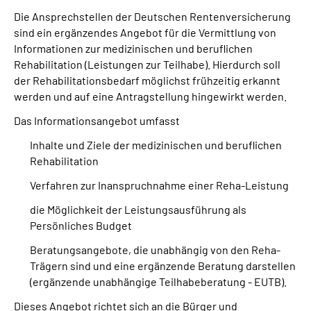
Die Ansprechstellen der Deutschen Rentenversicherung
sind ein ergänzendes Angebot für die Vermittlung von
Suche
Informationen zur medizinischen und beruflichen
Rehabilitation (Leistungen zur Teilhabe). Hierdurch soll
Language
der Rehabilitationsbedarf möglichst frühzeitig erkannt
werden und auf eine Antragstellung hingewirkt werden.
Inhalte in Gebärdensprache (DGS)
Das Informationsangebot umfasst
Leichte Sprache
Inhalte und Ziele der medizinischen und beruflichen
Rehabilitation
Verfahren zur Inanspruchnahme einer Reha-Leistung
Mein Kundenportal
die Möglichkeit der Leistungsausführung als
Persönliches Budget
Beratungsangebote, die unabhängig von den Reha-
Trägern sind und eine ergänzende Beratung darstellen
(ergänzende unabhängige Teilhabeberatung - EUTB).
Dieses Angebot richtet sich an die Bürger und