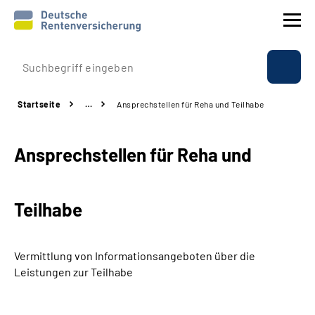
Prävention
Startseite
…
Ansprechstellen für Reha und Teilhabe
Reha
Ansprechstellen für Reha und
Rente
Beratung & Kontakt
Teilhabe
Experten
Vermittlung von Informationsangeboten über die
Über uns & Presse
Leistungen zur Teilhabe
Online-Services