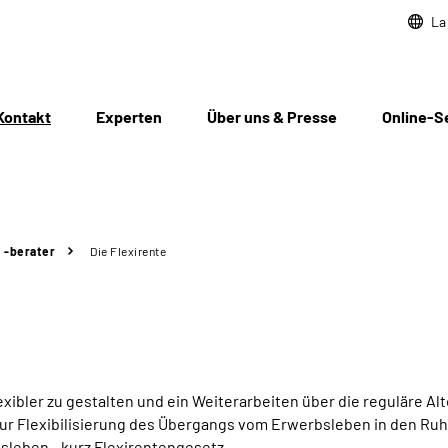
La
Kontakt
Experten
Über uns & Presse
Online-S
/ -berater
Die Flexirente
bler zu gestalten und ein Weiterarbeiten über die reguläre Al
 zur Flexibilisierung des Übergangs vom Erwerbsleben in den Ru
sleben - kurz Flexirentengesetz.