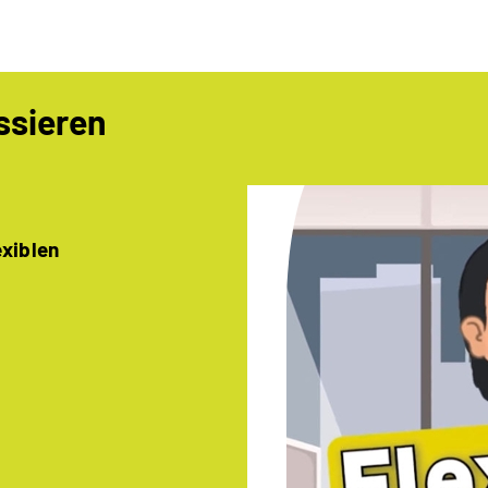
ssieren
exiblen