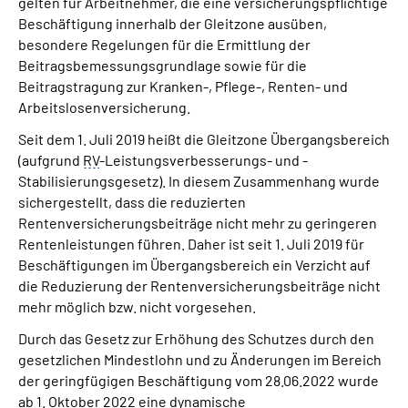
gelten für Arbeitnehmer, die eine versicherungspflichtige
Beschäftigung innerhalb der Gleitzone ausüben,
besondere Regelungen für die Ermittlung der
Suche
Beitragsbemessungsgrundlage sowie für die
Beitragstragung zur Kranken-, Pflege-, Renten- und
Language
Arbeitslosenversicherung.
Seit dem 1. Juli 2019 heißt die Gleitzone Übergangsbereich
Inhalte in Gebärdensprache (DGS)
(aufgrund
RV
-Leistungsverbesserungs- und -
Stabilisierungsgesetz). In diesem Zusammenhang wurde
Leichte Sprache
sichergestellt, dass die reduzierten
Rentenversicherungsbeiträge nicht mehr zu geringeren
Rentenleistungen führen. Daher ist seit 1. Juli 2019 für
Beschäftigungen im Übergangsbereich ein Verzicht auf
Mein Kundenportal
die Reduzierung der Rentenversicherungsbeiträge nicht
mehr möglich bzw. nicht vorgesehen.
Durch das Gesetz zur Erhöhung des Schutzes durch den
gesetzlichen Mindestlohn und zu Änderungen im Bereich
der geringfügigen Beschäftigung vom 28.06.2022 wurde
ab 1. Oktober 2022 eine dynamische