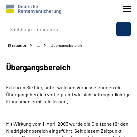
Prävention
Startseite
…
Übergangsbereich
Reha
Übergangsbereich
Rente
Beratung & Kontakt
Erfahren Sie hier, unter welchen Voraussetzungen ein
Übergangsbereich vorliegt und wie sich beitragspflichtige
Experten
Einnahmen ermitteln lassen.
Über uns & Presse
Mit Wirkung vom 1. April 2003 wurde die Gleitzone für den
Niedriglohnbereich eingeführt. Seit diesem Zeitpunkt
Online-Services