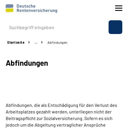
Prävention
Startseite
…
Abfindungen
Reha
Abfindungen
Rente
Beratung & Kontakt
Experten
Abfindungen, die als Entschädigung für den Verlust des
Über uns & Presse
Arbeitsplatzes gezahlt werden, unterliegen nicht der
Beitragspflicht zur Sozialversicherung. Sofern es sich
jedoch um die Abgeltung vertraglicher Ansprüche
Online-Services