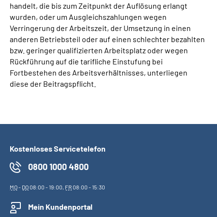
handelt, die bis zum Zeitpunkt der Auflösung erlangt
wurden, oder um Ausgleichszahlungen wegen
Suche
Verringerung der Arbeitszeit, der Umsetzung in einen
anderen Betriebsteil oder auf einen schlechter bezahlten
Language
bzw. geringer qualifizierten Arbeitsplatz oder wegen
Rückführung auf die tarifliche Einstufung bei
Fortbestehen des Arbeitsverhältnisses, unterliegen
Inhalte in Gebärdensprache (DGS)
diese der Beitragspflicht.
Leichte Sprache
Mein Kundenportal
Kostenloses Servicetelefon
0800 1000 4800
MO
-
DO
08:00 - 19:00,
FR
08:00 - 15:30
Mein Kundenportal