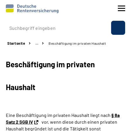
Prävention
Startseite
…
Beschäftigung im privaten Haushalt
Reha
Beschäftigung im privaten
Rente
Beratung & Kontakt
Haushalt
Experten
Über uns & Presse
Eine Beschäftigung im privaten Haushalt liegt nach
§ 8a
Satz 2 SGB IV
vor, wenn diese durch einen privaten
Haushalt begründet ist und die Tätigkeit sonst
Online-Services