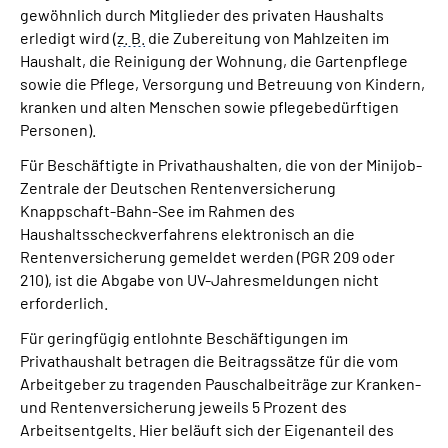
gewöhnlich durch Mitglieder des privaten Haushalts
erledigt wird (
z. B.
die Zubereitung von Mahlzeiten im
Suche
Haushalt, die Reinigung der Wohnung, die Gartenpflege
sowie die Pflege, Versorgung und Betreuung von Kindern,
Language
kranken und alten Menschen sowie pflegebedürftigen
Personen).
Inhalte in Gebärdensprache (DGS)
Für Beschäftigte in Privathaushalten, die von der Minijob-
Zentrale der Deutschen Rentenversicherung
Leichte Sprache
Knappschaft-Bahn-See im Rahmen des
Haushaltsscheckverfahrens elektronisch an die
Rentenversicherung gemeldet werden (PGR 209 oder
210), ist die Abgabe von UV-Jahresmeldungen nicht
Mein Kundenportal
erforderlich.
Für geringfügig entlohnte Beschäftigungen im
Privathaushalt betragen die Beitragssätze für die vom
Arbeitgeber zu tragenden Pauschalbeiträge zur Kranken-
und Rentenversicherung jeweils 5 Prozent des
Arbeitsentgelts. Hier beläuft sich der Eigenanteil des