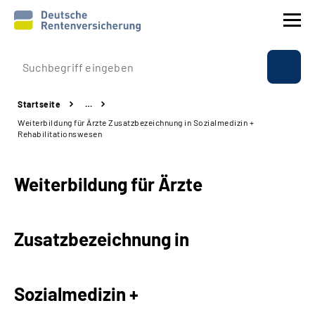
Prävention
Startseite
…
Reha
Weiterbildung für Ärzte Zusatzbezeichnung in Sozialmedizin +
Rehabilitationswesen
Rente
Weiterbildung für Ärzte
Beratung & Kontakt
Experten
Zusatzbezeichnung in
Über uns & Presse
Sozialmedizin +
Online-Services