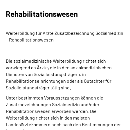
Rehabilitationswesen
Suche
Language
Weiterbildung für Ärzte Zusatzbezeichnung Sozialmedizin
+ Rehabilitationswesen
Inhalte in Gebärdensprache (DGS)
Leichte Sprache
Die sozialmedizinische Weiterbildung richtet sich
vorwiegend an Ärzte, die in den sozialmedizinischen
Diensten von Sozialleistungsträgern, in
Rehabilitationseinrichtungen oder als Gutachter für
Mein Kundenportal
Sozialleistungsträger tätig sind.
Unter bestimmten Voraussetzungen können die
Zusatzbezeichnungen Sozialmedizin und/oder
Rehabilitationswesen erworben werden. Die
Weiterbildung richtet sich in den meisten
Landesärztekammern noch nach den Bestimmungen der