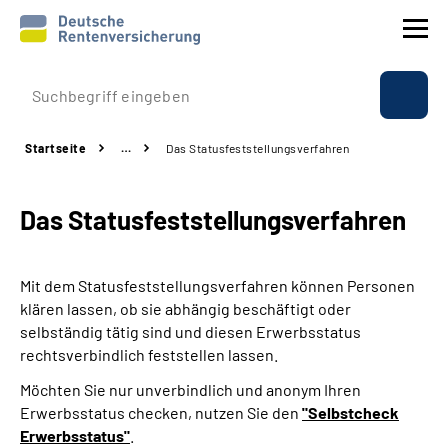
Prävention
Startseite
…
Das Statusfeststellungs­verfahren
Reha
Das Statusfeststellungs­verfahren
Rente
Beratung & Kontakt
Mit dem Statusfeststellungsverfahren können Personen
klären lassen, ob sie abhängig beschäftigt oder
Experten
selbständig tätig sind und diesen Erwerbsstatus
rechtsverbindlich feststellen lassen.
Über uns & Presse
Möchten Sie nur unverbindlich und anonym Ihren
Erwerbsstatus checken, nutzen Sie den
"Selbstcheck
Erwerbsstatus"
.
Online-Services