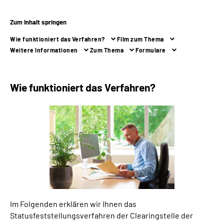
Zum Inhalt springen
Suche
Wie funktioniert das Verfahren?
Film zum Thema
Language
Weitere Informationen
Zum Thema
Formulare
Inhalte in Gebärdensprache (DGS)
Wie funktioniert das Verfahren?
Leichte Sprache
Mein Kundenportal
Im Folgenden erklären wir Ihnen das
Statusfeststellungsverfahren der Clearingstelle der