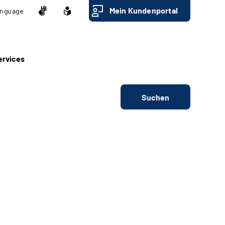
Mein Kundenportal
nguage
ervices
Suchen