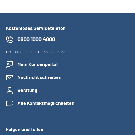
Suche
Kostenloses Servicetelefon
Language
0800 1000 4800
Inhalte in Gebärdensprache (DGS)
MO
-
DO
08:00 - 19:00,
FR
08:00 - 15:30
Leichte Sprache
Mein Kundenportal
Nachricht schreiben
Mein Kundenportal
Beratung
Alle Kontaktmöglichkeiten
Folgen und Teilen