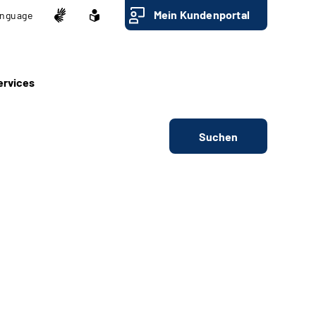
Mein Kundenportal
nguage
ervices
Suchen