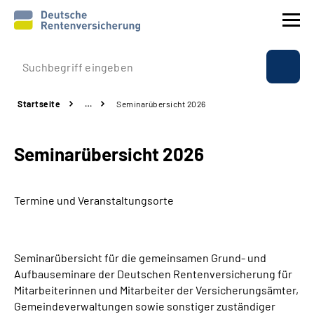
Prävention
Startseite
…
Seminarübersicht 2026
Reha
Seminarübersicht 2026
Rente
Beratung & Kontakt
Termine und Veranstaltungsorte
Experten
Seminarübersicht für die gemeinsamen Grund- und
Über uns & Presse
Aufbauseminare der Deutschen Rentenversicherung für
Mitarbeiterinnen und Mitarbeiter der Versicherungsämter,
Gemeindeverwaltungen sowie sonstiger zuständiger
Online-Services