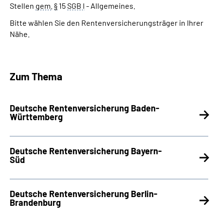
Stellen
gem.
§
15
SGB I
- Allgemeines.
Bitte wählen Sie den Rentenversicherungsträger in Ihrer
Suche
Nähe.
Language
Zum Thema
Inhalte in Gebärdensprache (DGS)
Leichte Sprache
Deutsche Rentenversicherung Baden-
Württemberg
Mein Kundenportal
Deutsche Rentenversicherung Bayern-
Süd
Deutsche Rentenversicherung Berlin-
Brandenburg