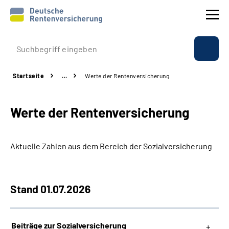
Prävention
Startseite
…
Werte der Rentenversicherung
Reha
Werte der Rentenversicherung
Rente
Beratung & Kontakt
Aktuelle Zahlen aus dem Bereich der Sozialversicherung
Experten
Stand 01.07.2026
Über uns & Presse
Beiträge zur Sozialversicherung
Online-Services