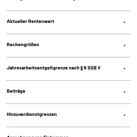
Suche
Aktueller Rentenwert
Language
Rechengrößen
Inhalte in Gebärdensprache (DGS)
Leichte Sprache
Jahresarbeitsentgeltgrenze nach
§
6
SGB
V
Beiträge
Mein Kundenportal
Hinzuverdienstgrenzen