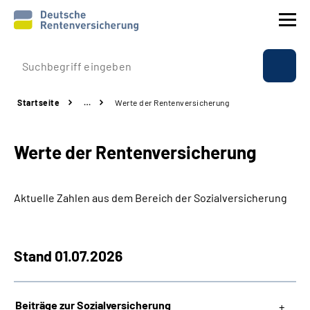
Prävention
Startseite
…
Werte der Rentenversicherung
Reha
Werte der Rentenversicherung
Rente
Beratung & Kontakt
Aktuelle Zahlen aus dem Bereich der Sozialversicherung
Experten
Stand 01.07.2026
Über uns & Presse
Beiträge zur Sozialversicherung
Online-Services