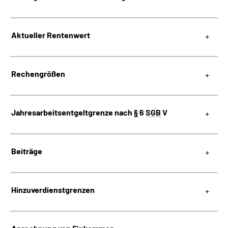
Suche
Aktueller Rentenwert
Language
Rechengrößen
Inhalte in Gebärdensprache (DGS)
Leichte Sprache
Jahresarbeitsentgeltgrenze nach
§
6
SGB
V
Beiträge
Mein Kundenportal
Hinzuverdienstgrenzen