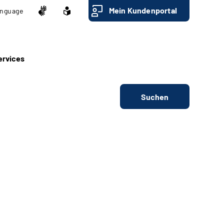
Mein Kundenportal
nguage
ervices
Suchen