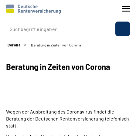
Prävention
Corona
Beratung in Zeiten von Corona
Reha
Beratung in Zeiten von Corona
Rente
Beratung & Kontakt
Experten
Wegen der Ausbreitung des Coronavirus findet die
Über uns & Presse
Beratung der Deutschen Rentenversicherung telefonisch
statt.
Online-Services