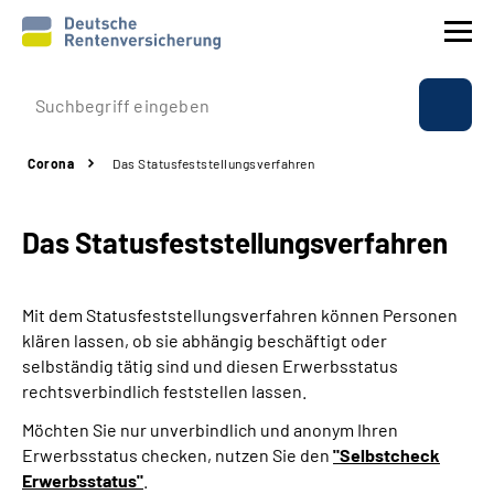
Prävention
Corona
Das Statusfeststellungs­verfahren
Reha
Das Statusfeststellungs­verfahren
Rente
Beratung & Kontakt
Mit dem Statusfeststellungsverfahren können Personen
klären lassen, ob sie abhängig beschäftigt oder
Experten
selbständig tätig sind und diesen Erwerbsstatus
rechtsverbindlich feststellen lassen.
Über uns & Presse
Möchten Sie nur unverbindlich und anonym Ihren
Erwerbsstatus checken, nutzen Sie den
"Selbstcheck
Erwerbsstatus"
.
Online-Services