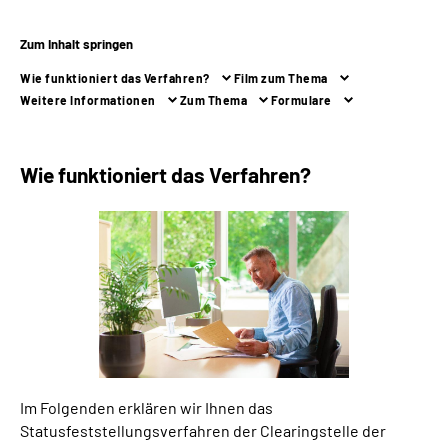
Zum Inhalt springen
Suche
Wie funktioniert das Verfahren?
Film zum Thema
Language
Weitere Informationen
Zum Thema
Formulare
Inhalte in Gebärdensprache (DGS)
Wie funktioniert das Verfahren?
Leichte Sprache
Mein Kundenportal
Im Folgenden erklären wir Ihnen das
Statusfeststellungsverfahren der Clearingstelle der