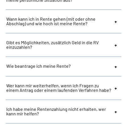
Suche
Wann kann ich in Rente gehen (mit oder ohne
Abschlag) und wie hoch ist meine Rente?
Language
Gibt es Möglichkeiten, zusätzlich Geld in die RV
Inhalte in Gebärdensprache (DGS)
einzuzahlen?
Leichte Sprache
Wie beantrage ich meine Rente?
Mein Kundenportal
Wer kann mir weiterhelfen, wenn ich Fragen zu
einem Antrag oder einem laufenden Verfahren habe?
Ich habe meine Rentenzahlung nicht erhalten, wer
kann mir helfen?