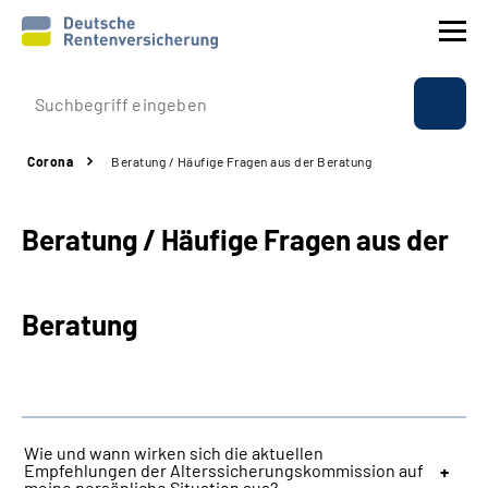
Prävention
Corona
Beratung / Häufige Fragen aus der Beratung
Reha
Beratung / Häufige Fragen aus der
Rente
Beratung & Kontakt
Beratung
Experten
Über uns & Presse
Wie und wann wirken sich die aktuellen
Empfehlungen der Alterssicherungskommission auf
Online-Services
meine persönliche Situation aus?