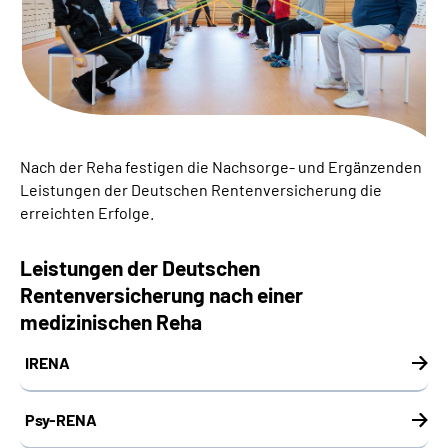
Suche
Language
Inhalte in Gebärdensprache (DGS)
Nach der Reha festigen die Nachsorge- und Ergänzenden
Leistungen der Deutschen Rentenversicherung die
Leichte Sprache
erreichten Erfolge.
Leistungen der Deutschen
Rentenversicherung nach einer
Mein Kundenportal
medizinischen Reha
IRENA
Psy-RENA