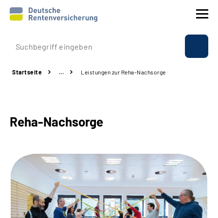
Prävention
Startseite
…
Leistungen zur Reha-Nachsorge
Reha
Rente
Reha-Nachsorge
Beratung & Kontakt
Experten
Über uns & Presse
Online-Services