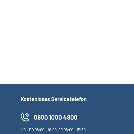
der Deutschen Rentenversicherung Bund
in Mecklenburg-Vorpommern
Kostenloses Servicetelefon
0800 1000 4800
MO
-
DO
08:00 - 19:00,
FR
08:00 - 15:30