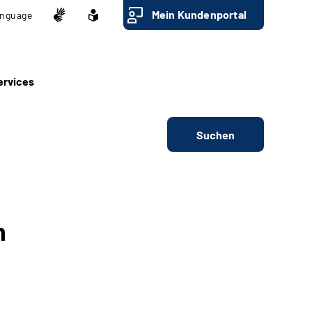
Mein Kundenportal
nguage
ervices
Suchen
n