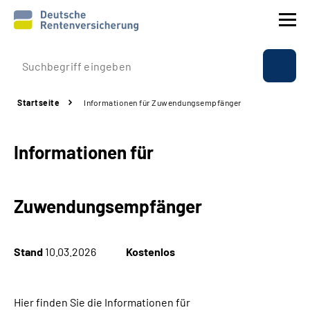
Prävention
Startseite
Informationen für Zuwendungsempfänger
Reha
Informationen für
Rente
Beratung & Kontakt
Zuwendungsempfänger
Experten
Stand
10.03.2026
Kostenlos
Über uns & Presse
Hier finden Sie die Informationen für
Online-Services