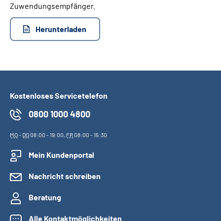
Zuwendungsempfänger.
Suche
Herunterladen
Language
Inhalte in Gebärdensprache (DGS)
Kostenloses Servicetelefon
Leichte Sprache
0800 1000 4800
MO
-
DO
08:00 - 19:00,
FR
08:00 - 15:30
Mein Kundenportal
Mein Kundenportal
Nachricht schreiben
Beratung
Alle Kontaktmöglichkeiten