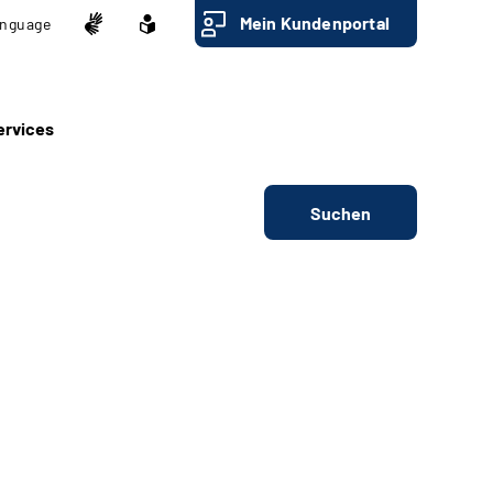
Mein Kundenportal
nguage
ervices
Suchen