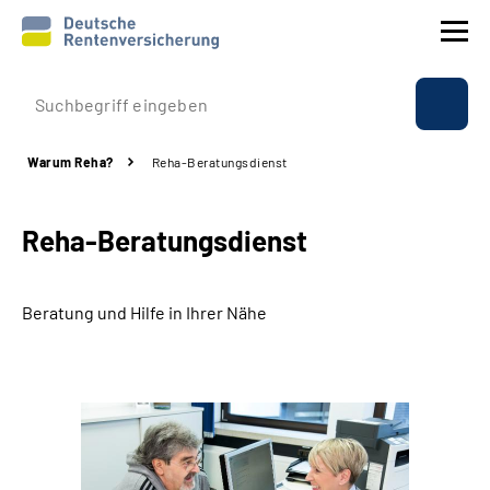
Prävention
Warum Reha?
Reha-Beratungsdienst
Reha
Reha-Beratungsdienst
Rente
Beratung & Kontakt
Beratung und Hilfe in Ihrer Nähe
Experten
Über uns & Presse
Online-Services