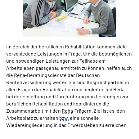
Suche
Language
Im Bereich der beruflichen Rehabilitation kommen viele
Inhalte in Gebärdensprache (DGS)
verschiedene Leistungen in Frage. Um die bestmöglichen
und notwendigen Leistungen zur Teilhabe am
Leichte Sprache
Arbeitsleben passgenau ermitteln zu können, helfen auch
die
Reha
-Beratungsdienste der Deutschen
Rentenversicherung weiter. Sie sind Ansprechpartner in
allen Fragen der Rehabilitation und begleiten bei Bedarf
Mein Kundenportal
bei der Einleitung und Durchführung von Leistungen zur
beruflichen Rehabilitation und koordinieren die
Zusammenarbeit mit den
Reha
-Trägern. Ziel ist es, den
Arbeitsplatz zu erhalten
bzw.
eine schnelle
Wiedereingliederung in das Erwerbsleben zu erreichen.