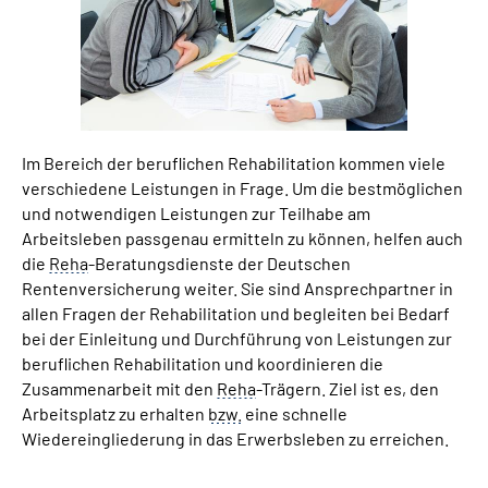
Suche
Language
Im Bereich der beruflichen Rehabilitation kommen viele
Inhalte in Gebärdensprache (DGS)
verschiedene Leistungen in Frage. Um die bestmöglichen
und notwendigen Leistungen zur Teilhabe am
Leichte Sprache
Arbeitsleben passgenau ermitteln zu können, helfen auch
die
Reha
-Beratungsdienste der Deutschen
Rentenversicherung weiter. Sie sind Ansprechpartner in
allen Fragen der Rehabilitation und begleiten bei Bedarf
Mein Kundenportal
bei der Einleitung und Durchführung von Leistungen zur
beruflichen Rehabilitation und koordinieren die
Zusammenarbeit mit den
Reha
-Trägern. Ziel ist es, den
Arbeitsplatz zu erhalten
bzw.
eine schnelle
Wiedereingliederung in das Erwerbsleben zu erreichen.