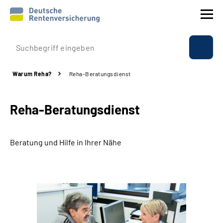
Prävention
Warum Reha?
Reha-Beratungsdienst
Reha
Reha-Beratungsdienst
Rente
Beratung & Kontakt
Beratung und Hilfe in Ihrer Nähe
Experten
Über uns & Presse
Online-Services